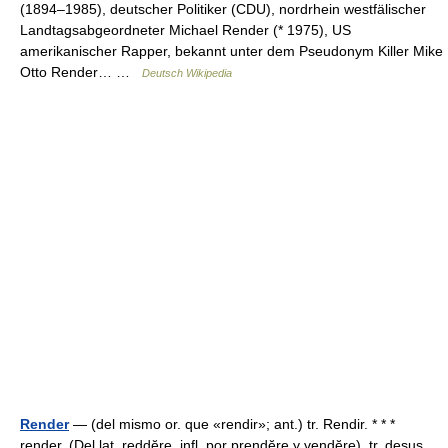
(1894–1985), deutscher Politiker (CDU), nordrhein westfälischer
Landtagsabgeordneter Michael Render (* 1975), US
amerikanischer Rapper, bekannt unter dem Pseudonym Killer Mike
Otto Render… …
Deutsch Wikipedia
Render
— (del mismo or. que «rendir»; ant.) tr. Rendir. * * *
render. (Del lat. reddĕre, infl. por prendĕre y vendĕre). tr. desus.