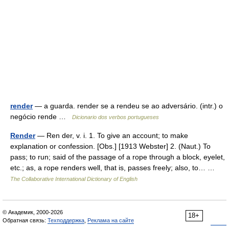
render
— a guarda. render se a rendeu se ao adversário. (intr.) o
negócio rende …
Dicionario dos verbos portugueses
Render
— Ren der, v. i. 1. To give an account; to make
explanation or confession. [Obs.] [1913 Webster] 2. (Naut.) To
pass; to run; said of the passage of a rope through a block, eyelet,
etc.; as, a rope renders well, that is, passes freely; also, to… …
The Collaborative International Dictionary of English
© Академик, 2000-2026
18+
Обратная связь:
Техподдержка
,
Реклама на сайте