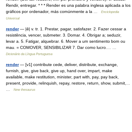
Rendir, entregar. * * * Render es una palabra inglesa aplicada a los
gráficos por ordenador, más comúnmente a la …
Enciclopedia
Universal
render
— |ê| v. tr. 1. Prestar, pagar, satisfazer. 2. Fazer cessar a
resistência, vencer, submeter. 3. Domar. 4. Obrigar a; seduzir,
levar a. 5. Fatigar, alquebrar. 6. Mover a um sentimento bom ou
mau. = COMOVER, SENSIBILIZAR 7. Dar como lucro.… …
Dicionário da Língua Portuguesa
render
— [v1] contribute cede, deliver, distribute, exchange,
furnish, give, give back, give up, hand over, impart, make
available, make restitution, minister, part with, pay, pay back,
present, provide, relinquish, repay, restore, return, show, submit,…
…
New thesaurus