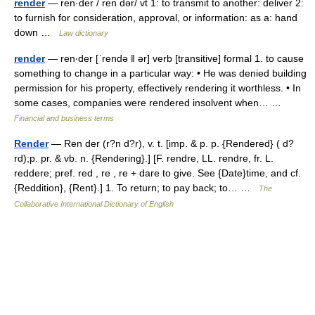
render
— ren·der / ren dər/ vt 1: to transmit to another: deliver 2:
to furnish for consideration, approval, or information: as a: hand
down …
Law dictionary
render
— ren‧der [ˈrendə ǁ ər] verb [transitive] formal 1. to cause
something to change in a particular way: • He was denied building
permission for his property, effectively rendering it worthless. • In
some cases, companies were rendered insolvent when… …
Financial and business terms
Render
— Ren der (r?n d?r), v. t. [imp. & p. p. {Rendered} ( d?
rd);p. pr. & vb. n. {Rendering}.] [F. rendre, LL. rendre, fr. L.
reddere; pref. red , re , re + dare to give. See {Date}time, and cf.
{Reddition}, {Rent}.] 1. To return; to pay back; to… …
The
Collaborative International Dictionary of English