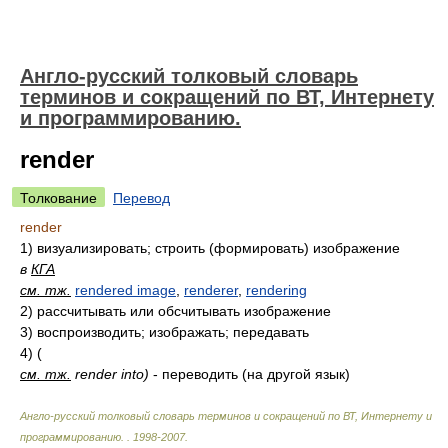
Англо-русский толковый словарь
терминов и сокращений по ВТ, Интернету
и программированию.
render
Толкование
Перевод
render
1)
визуализировать; строить (формировать) изображение
в
КГА
см. тж.
rendered image
,
renderer
,
rendering
2)
рассчитывать или обсчитывать изображение
3)
воспроизводить; изображать; передавать
4)
(
см. тж.
render into)
- переводить (на другой язык)
Англо-русский толковый словарь терминов и сокращений по ВТ, Интернету и
программированию.
.
1998-2007
.